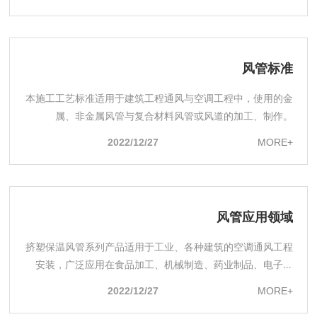
风管标准
本施工工艺标准适用于建筑工程通风与空调工程中，使用的金
属、非金属风管与复合材料风管或风道的加工、制作。
2022/12/27
MORE+
风管应用领域
挤塑保温风管系列产品适用于工业、各种建筑的空调通风工程
安装，广泛应用在食品加工、机械制造、药业制品、电子工
业、购物中心、棉纺织、体育娱乐文化场所、酒店、宾馆、超
2022/12/27
MORE+
市、写字楼、政府机关、小型别墅、家庭住宅、航空航天制造