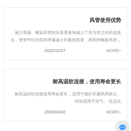
等领域。
风管使用优势
减少泄漏。螺旋风管的安装显著地减少了管与管之间的连接
点，使管件结合部的泄漏减少到最低程度，典型的螺旋风管长
度是3~6m，而典型的矩形风管的长度只有1~1.5m；且连接
2022/12/27
MORE+
两个螺旋风管只需一个管接件，而传统的矩形风管的连接则常
常需要一个完全独立的双法兰系统。
耐高温软连接，使用寿命更长
耐高温的软连接使用寿命更长，适用于煤矿的通风和除尘。
特别适用于排气。 也适合
2020/04/02
MORE+