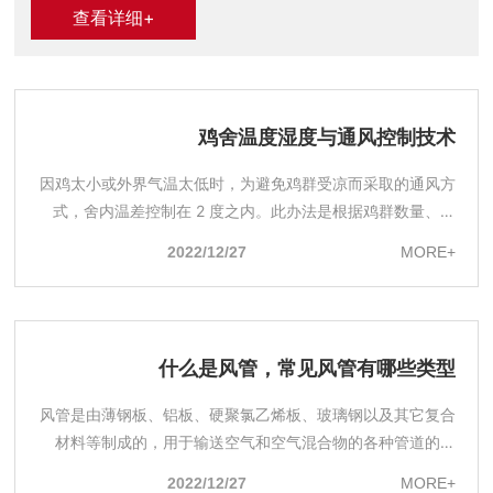
查看详细+
GYF-S2（双速）。 如果用户对噪音有更高的要求，可以制造
GYF-BX消音型消防排风扇。风扇也可以内置在屋顶上，并安装
在屋顶上，以用于除火和排烟。 GYF消防高温排烟轴流风机由
五个主要部件组成：（1）叶轮，（2）电动机，（3）内循环风
叶轮，（4）导叶，内管和导管孔（ 5）外管。 安装和使用：
鸡舍温度湿度与通风控制技术
1）可以垂直，水平和悬挂式安装。风扇底座必须自然地与基础
因鸡太小或外界气温太低时，为避免鸡群受凉而采取的通风方
平面结合。请勿撞击底座以强行连接。不要在风扇组件上增加
式，舍内温差控制在 2 度之内。此办法是根据鸡群数量、公
管道的重量。 2）安装前，请仔细检查叶轮和机壳是否由于运输
斤体重等计算出以满足鸡群正常生长时必须的通气量。用时控
而损坏或变形。如果是这样，请在安装前对其进行维修。 3）检
2022/12/27
MORE+
开关控制 1~2台风机完成。通常执行 3 分钟或 5 分钟循环模
查连接螺栓是否松动，电机绝缘是否良好以及风扇管道中是否
式。
有任何物品阻止旋转。 4）安装风扇后，应进行测试。应立即消
除任何异常的摩擦，碰撞和振动。
什么是风管，常见风管有哪些类型
风管是由薄钢板、铝板、硬聚氯乙烯板、玻璃钢以及其它复合
材料等制成的，用于输送空气和空气混合物的各种管道的总
称。
2022/12/27
MORE+