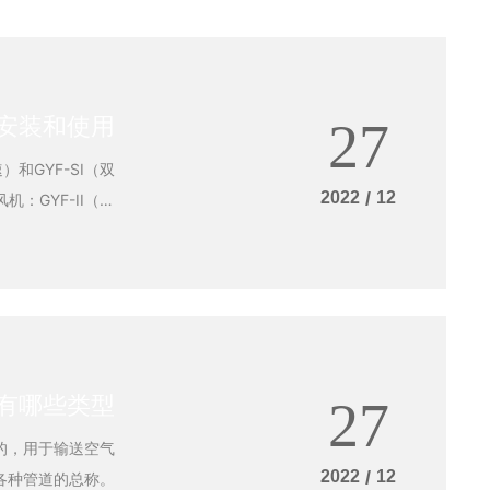
安装和使用
27
和GYF-SI（双
2022
/
12
轮，（4）导叶，
增加管道的重量。
样，请在安装前对
有哪些类型
27
的摩擦，碰撞和振动。
的，用于输送空气
2022
/
12
各种管道的总称。