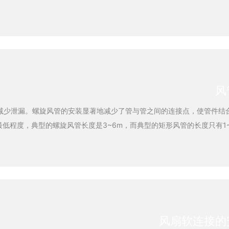
风
减少泄漏。螺旋风管的安装显著地减少了管与管之间的连接点，使管件结
最低程度，典型的螺旋风管长度是3~6m，而典型的矩形风管的长度只有1~
个螺旋风管只需一个管接件，而传统的矩形风管的连接则常常需要一个完
风扇软连接的