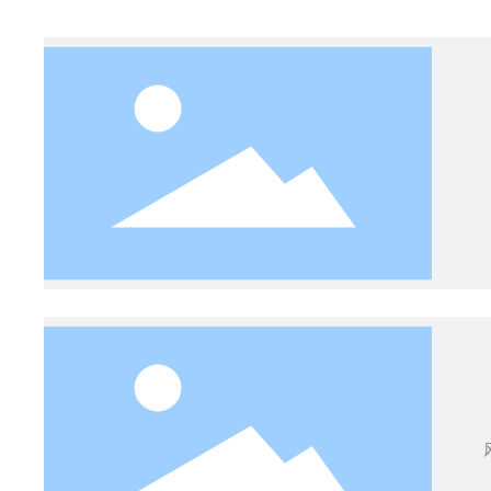
速）和
内
2
其进