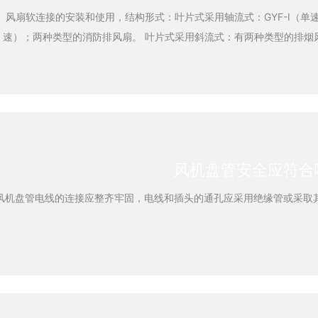
风扇软连接的安装和使用，结构形式：叶片式采用轴流式：GYF-I（单速）
速）；两种类型的消防排风扇。 叶片式采用斜流式：有两种类型的排烟风机：GYF-II（单
GYF-S2（双速）。 如果用户对噪音有更高的要求，可以制造GYF-BX消音型消防排风
扇。风扇也可以内置在屋顶上，并安装在屋顶上，以用于除火和排烟。 GYF消防高温排烟轴
流风机由五个主要部件组成：（1）叶轮，（2）电动机，（3）内循环风叶
管和导管孔（ 5）外管。 安装和使用： 1）可以垂直，水平和悬挂式安装。风扇底座必须
自然地与基础平面结合。请勿撞击底座以强行连接。不要在风扇组件上
）安装前，请仔细检查叶轮和机壳是否由于运输而损坏或变形。如果是这
风机盘管安全应符合
行维修。 3）检查连接螺栓是否松动，电机绝缘是否良好以及风扇管道中是否有任何物
品阻止旋转。 4）安装风扇后，应进行测试。应立即消除任何异常
风机盘管电线的连接应整齐牢固，电线和插头的通孔应采用绝缘管或采取