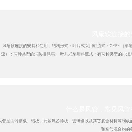
风扇软连接的
风扇软连接的安装和使用，结构形式：叶片式采用轴流式：GYF-I（单速）
速）；两种类型的消防排风扇。 叶片式采用斜流式：有两种类型的排烟风机：GYF-II（单
GYF-S2（双速）。 如果用户对噪音有更高的要求，可以制造GYF-BX消音型消防排风
扇。风扇也可以内置在屋顶上，并安装在屋顶上，以用于除火和排烟。 GYF消防高温排烟轴
流风机由五个主要部件组成：（1）叶轮，（2）电动机，（3）内循环风叶
管和导管孔（ 5）外管。 安装和使用： 1）可以垂直，水平和悬挂式安装。风扇底座必须
自然地与基础平面结合。请勿撞击底座以强行连接。不要在风扇组件上
）安装前，请仔细检查叶轮和机壳是否由于运输而损坏或变形。如果是这
什么是风管，常见风管
行维修。 3）检查连接螺栓是否松动，电机绝缘是否良好以及风扇管道中是否有任何物
品阻止旋转。 4）安装风扇后，应进行测试。应立即消除任何异常
风管是由薄钢板、铝板、硬聚氯乙烯板、玻璃钢以及其它复合材料等制成
和空气混合物的