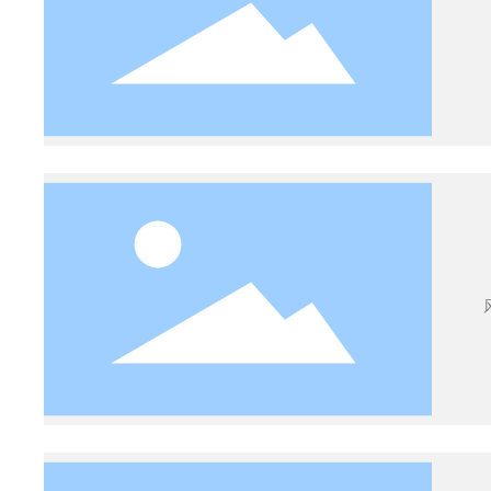
速）和
内
2
其进