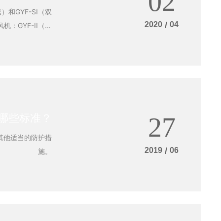
02
和GYF-SI（双
2020
/
04
轮，（4）导叶，
增加管道的重量。
样，请在安装前对
哪些标准？
27
的摩擦，碰撞和振动。
其他适当的防护措
2019
/
06
施。