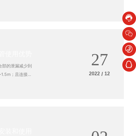
管使用优势
27
合部的泄漏减少到
2022
/
12
1.5m；且连接两
全独立的双法兰系
统。
安装和使用